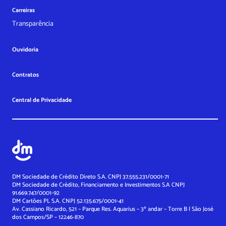
Carreiras
Transparência
Ouvidoria
Contratos
Central de Privacidade
DM Sociedade de Crédito Direto S.A. CNPJ 37.555.231/0001-71
DM Sociedade de Crédito, Financiamento e Investimentos S.A
CNPJ
91.669.747/0001-92
DM Cartões PL S.A. CNPJ 52.135.675/0001-41
Av. Cassiano Ricardo, 521 – Parque Res. Aquarius – 3º andar – Torre B | São José
dos Campos/SP – 12246-870