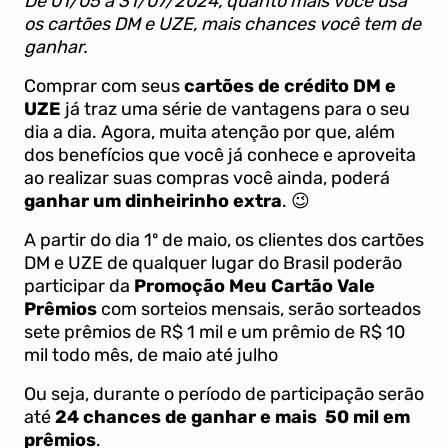
De 01/05 a 31/07/2024, quanto mais você usa
os cartões DM e UZE, mais chances você tem de
ganhar.
Comprar com seus
cartões de crédito DM e
UZE
já traz uma série de vantagens para o seu
dia a dia. Agora, muita atenção por que, além
dos benefícios que você já conhece e aproveita
ao realizar suas compras você ainda, poderá
ganhar um dinheirinho extra
. 😉
A partir do dia 1º de maio, os clientes dos cartões
DM e UZE de qualquer lugar do Brasil poderão
participar da
Promoção Meu Cartão Vale
Prêmios
com sorteios mensais, serão sorteados
sete prêmios de R$ 1 mil e um prêmio de R$ 10
mil todo mês, de maio até julho
Ou seja, durante o período de participação serão
até
24 chances de ganhar e mais 50 mil em
prêmios
.