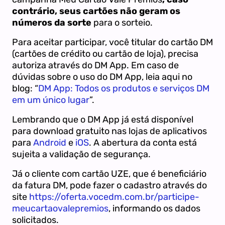
contrário, seus cartões
não geram os
números da sorte
para o sorteio.
Para aceitar participar, você titular do cartão DM
(cartões de crédito ou cartão de loja), precisa
autoriza através do DM App. Em caso de
dúvidas sobre o uso do DM App, leia aqui no
blog: “
DM App: Todos os produtos e serviços DM
em um único lugar
”.
Lembrando que o DM App já está disponível
para download gratuito nas lojas de aplicativos
para
Android
e
iOS
. A abertura da conta está
sujeita a validação de segurança.
Já o cliente com cartão UZE, que é beneficiário
da fatura DM, pode fazer o cadastro através do
site
https://oferta.vocedm.com.br/participe-
meucartaovalepremios
, informando os dados
solicitados.