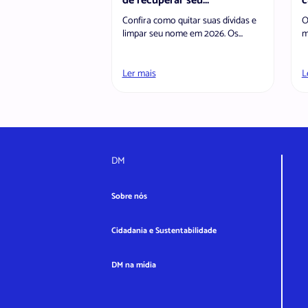
de recuperar seu...
c
Confira como quitar suas dívidas e
O
limpar seu nome em 2026. Os...
m
Ler mais
L
DM
Sobre nós
Cidadania e Sustentabilidade
DM na mídia