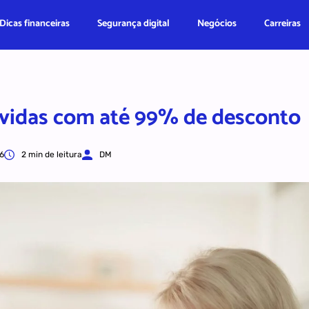
Dicas financeiras
Segurança digital
Negócios
Carreiras
ívidas com até 99% de desconto
6
2 min de leitura
DM