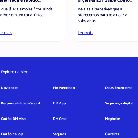
anal fácil e rápido...
orçamento? Saiba como...
 que já era simples ficou ainda
Veja as alternativas que a
elhor em um canal único...
oferecemos para te ajudar a
colocar as...
er mais
Ler mais
Explore no blog
Novidades
Pix Parcelado
Dicas financeiras
Responsabilidade Social
DM App
Segurança digital
Cartão DM Visa
DM Cred
Negócios
Cartão de loja
Seguros
Carreiras