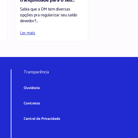
tranquilidade para o seu
bolso
Sabia que a DM tem diversas
opções pra regularizar seu saldo
devedor?...
Ler mais
Transparência
Ouvidoria
Contratos
Central de Privacidade