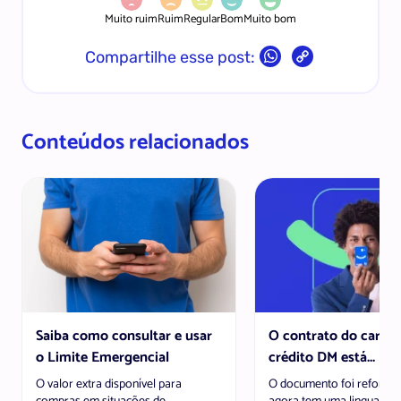
Muito ruim
Ruim
Regular
Bom
Muito bom
Copy
Compartilhe esse post:
Link
Conteúdos relacionados
Saiba como consultar e usar
O contrato do cartão
o Limite Emergencial
crédito DM está...
O valor extra disponível para
O documento foi reformu